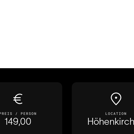
sentieren die
von myGRILL ein 6 Gänge
PREIS / PERSON
LOCATION
149,00
Höhenkirc