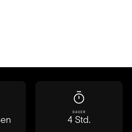
DAUER
hen
4 Std.