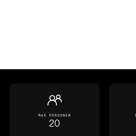
richtiger Entscheidungen“ prä
renommierten Grillexperten 
Menü vom Grill.
MAX PERSONEN
20