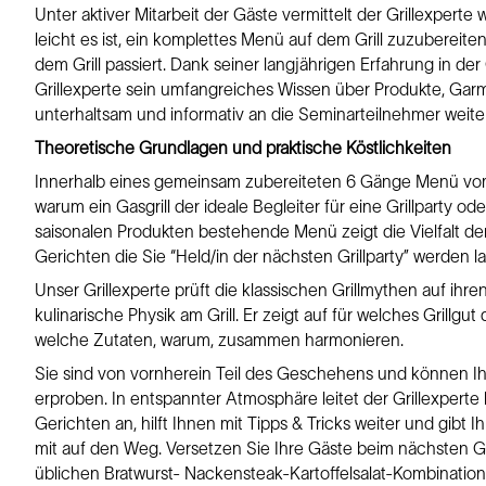
Unter aktiver Mitarbeit der Gäste vermittelt der Grillexpert
leicht es ist, ein komplettes Menü auf dem Grill zuzubereiten
dem Grill passiert. Dank seiner langjährigen Erfahrung in de
Grillexperte sein umfangreiches Wissen über Produkte, Ga
unterhaltsam und informativ an die Seminarteilnehmer weiter
Theoretische Grundlagen und praktische Köstlichkeiten
Innerhalb eines gemeinsam zubereiteten 6 Gänge Menü vom Gr
warum ein Gasgrill der ideale Begleiter für eine Grillparty oder
saisonalen Produkten bestehende Menü zeigt die Vielfalt der
Gerichten die Sie “Held/in der nächsten Grillparty” werden l
Unser Grillexperte prüft die klassischen Grillmythen auf ihre
kulinarische Physik am Grill. Er zeigt auf für welches Grillgut
welche Zutaten, warum, zusammen harmonieren.
Sie sind von vornherein Teil des Geschehens und können Ihr
erproben. In entspannter Atmosphäre leitet der Grillexperte
Gerichten an, hilft Ihnen mit Tipps & Tricks weiter und gibt
mit auf den Weg. Versetzen Sie Ihre Gäste beim nächsten Gr
üblichen Bratwurst- Nackensteak-Kartoffelsalat-Kombination