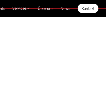
nts
Über uns
News
Kontakt
Services
nts
Über uns
News
Kontakt
Services